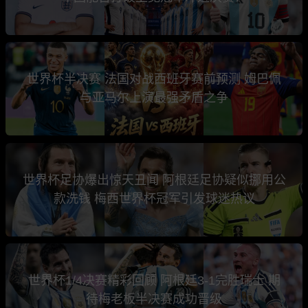
世界杯半决赛 法国对战西班牙赛前预测 姆巴佩
与亚马尔上演最强矛盾之争
世界杯足协爆出惊天丑闻 阿根廷足协疑似挪用公
款洗钱 梅西世界杯冠军引发球迷热议
世界杯1/4决赛精彩回顾 阿根廷3-1完胜瑞士 期
待梅老板半决赛成功晋级