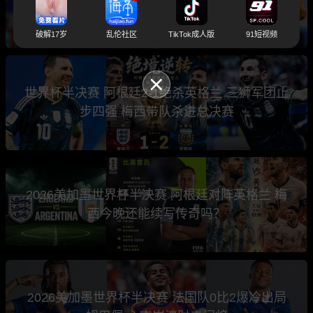
西班牙将上演巅峰之战
破解17岁
乱伦社区
TikTok成人版
91短视频
世界杯半决赛 阿根廷2-1绝杀英格兰 三狮军团止
步四强 梅西带队杀进总决赛
2026美加墨世界杯半决赛 阿根廷对阵英格兰 梅
西今晚还能续写传奇吗？
2026美加墨世界杯半决赛 法国队0比2爆冷出局