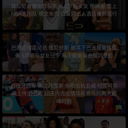
体坛记者爆出炸裂新闻 C罗前女友 伊琳娜 恋上
NBA太阳队 德文布克 双双同出入酒店被抓现行
巴西足球运动员 维尼修斯 被骂下巴丑报复性医
美 5月刚与女友分手 私下偷偷复合陪同变脸
西班牙冠军 弗兰托雷斯 身陷出轨丑闻 与妮可华
莱士传出丑闻 10天内完成情场和赛场的两大巅
峰时刻