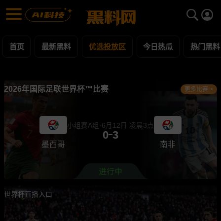
优选投放区 黑料合集 - 黑料网
优选投放区 每日更新黑料吃瓜爆料
首页
最新黑料
优选投放区
今日热瓜
热门黑料
2026年国际足联世界杯™比赛
更多比赛 >
小组赛A组·6月12日 凌晨3点
0
3
墨西哥
南非
世界杯直播入口