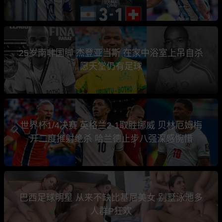
25岁南非国脚 杰登亚当斯 在家中浴室上吊自杀
愿天堂仍有足球
世界杯1/4决赛 英格兰2-1取胜挪威 贝林厄姆梅
开二度推射绝杀 哈兰德止步八强深感惋惜
巴西足球明星 从来不缺比基尼美女 别墅泳池多
人群P狂欢