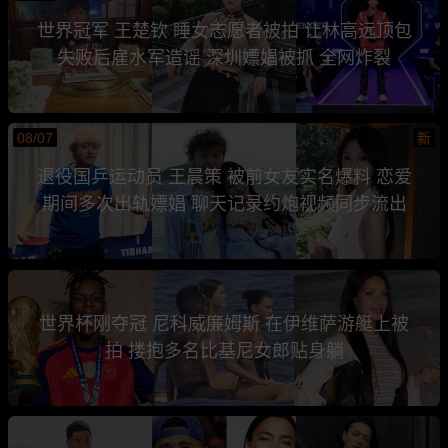
世界冠军 王楚钦 睡女志愿者被拍 让林高远顶包
失败后雇水军造谣 深圳嫖娼被抓 全网炸裂
08/07
新
退役国乒运动员 王晨策 被前女友实名爆料 恋爱
期间多次出轨嫖娼 聊天记录约炮视频同步流出
世界杯刚夺冠 尼科威廉姆斯 在伊维萨游艇上被
拍 搂抱多名比基尼女郎贴身躺