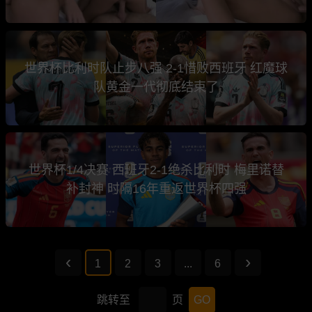
世界杯比利时队止步八强 2-1惜败西班牙 红魔球
队黄金一代彻底结束了
世界杯1/4决赛 西班牙2-1绝杀比利时 梅里诺替
补封神 时隔16年重返世界杯四强
1
2
3
...
6
跳转至
页
GO