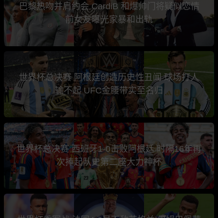
巴黎热吻并肩约会 CardiB 和爆帅门将疑似恋情
前女友曝光家暴和出轨
世界杯总决赛 阿根廷创造历史性丑闻 球场打人
输不起 UFC金腰带实至名归
世界杯总决赛 西班牙1-0击败阿根廷 时隔16年再
次捧起队史第二座大力神杯