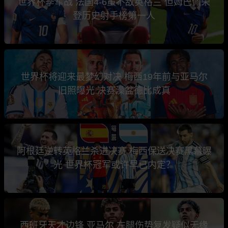
世界杯季军战 法国4-6虽不敌英格兰 但姆巴佩荣
登历史射手榜第一人
世界杯将迎来最梦幻对决 梅西19年前与亚马尔
旧照曝光 决赛澡盆德比成真
阿根廷逆转英格兰杀进决赛 梅西保送决赛黑幕曝
光 世界杯冠军或许早已内定？
西班牙天才边锋 亚马尔 左腿伤势复发疑似无缘