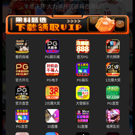
总决赛 大力神杯或被梅西捧起？
欧美极品尤物 化身六大性感足球宝贝 在世界杯
主题性下群P乱交
春药商城
PG娱乐城
官方PG
开元棋牌
官方开元
PG电子
PG娱乐
1元爆大奖
斯洛文尼亚名哨 温契奇 涉黄涉毒黑历史大曝光
入选世界杯总决赛主裁判引发球迷热议
官方直营
2元爆大奖
大發娱乐
PG直营
PG直营
33直播
51直播
暗黑乱伦
2026世界杯总决赛前瞻分析 卫冕冠军阿根廷与