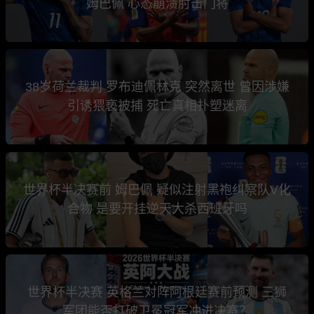
姆巴佩 心态崩溃肘击门将
38岁荷兰裁判 罗布迪佩林克 突然离世 曾因涉嫌
引诱猥亵被捕 死亡真相扑塑迷离
世界杯半决赛前 姆巴佩 疑似注射黑袍纠察队V化
合物 是要开挂逆天大杀西班牙吗
世界杯半决赛 英格兰对阵阿根廷赛前预测 三狮
军团能否打破卫冕冠军冲进决赛？